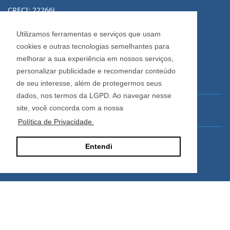
CRECI: 22266J
Informações de Contato
Utilizamos ferramentas e serviços que usam
cookies e outras tecnologias semelhantes para
(54) 3223-0370
melhorar a sua experiência em nossos serviços,
(54) 3028-0380
personalizar publicidade e recomendar conteúdo
(54) 3028-0390
de seu interesse, além de protegermos seus
dados, nos termos da LGPD. Ao navegar nesse
site, você concorda com a nossa
vendas@imobiliariacadore.com.br
Política de Privacidade.
Imobiliária Cadore
Entendi
Rua Os Dezoito do Forte, 1622, Centro
Caxias do Sul - Rio Grande do Sul
Horário de Atendimento
De segunda a sexta-feira
Das 08:30 às 12:00 e das 13:30 às 18:00