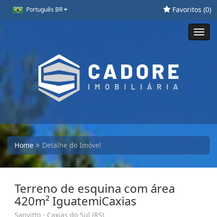
Favoritos (
0
)
Português BR
Toggl
navig
Home
Detalhe do Imóvel
Terreno de esquina com área
420m² IguatemiCaxias
Sanvitto - Caxias do Sul (RS)