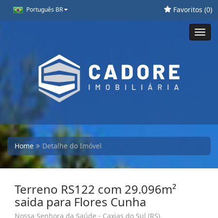
Favoritos (
0
)
Português BR
Toggl
navig
Home
Detalhe do Imóvel
Terreno RS122 com 29.096m²
saida para Flores Cunha
Nossa Senhora da Saúde - Caxias do Sul (RS)