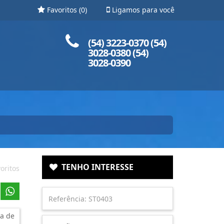
Favoritos (
0
)
Ligamos para você
Ligue para nós!
(54) 3223-0370 (54)
3028-0380 (54)
3028-0390
TENHO INTERESSE
oritos
a de