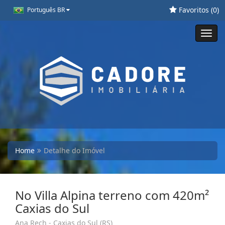
Favoritos (
0
)
Português BR
Toggl
navig
Home
Detalhe do Imóvel
No Villa Alpina terreno com 420m²
Caxias do Sul
Ana Rech - Caxias do Sul (RS)