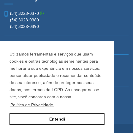
(54) 3223-0370
(54) 3028-0380
(54) 3028-0390
vendas@imobiliariacadore.com.br
Utilizamos ferramentas e serviços que usam
cookies e outras tecnologias semelhantes para
Imobiliária Cadore
melhorar a sua experiência em nossos serviços,
Rua Os Dezoito do Forte, 1622, Centro
personalizar publicidade e recomendar conteúdo
Caxias do Sul - Rio Grande do Sul
de seu interesse, além de protegermos seus
dados, nos termos da LGPD. Ao navegar nesse
Horário de Atendimento
site, você concorda com a nossa
De segunda a sexta-feira
Política de Privacidade.
Das 08:30 às 12:00 e das 13:30 às 18:00
Entendi
Site desenvolvido por
ImóvelOffice
© - Todos os direitos reservados