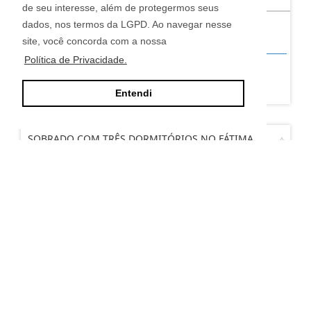
de seu interesse, além de protegermos seus
dados, nos termos da LGPD. Ao navegar nesse
3
2
2
site, você concorda com a nossa
Política de Privacidade.
R$ 790.000,00
Entendi
SOBRADO COM TRÊS DORMITÓRIOS NO FÁTIMA
Nossa Senhora de Fátima - Caxias do Sul
3
3
1
R$ 380.000,00