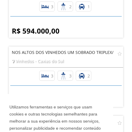
3
2
1
R$ 594.000,00
NOS ALTOS DOS VINHEDOS UM SOBRADO TRIPLEX/
Vinhedos - Caxias do Sul
3
3
2
R$ 740.000,00
Utilizamos ferramentas e serviços que usam
cookies e outras tecnologias semelhantes para
melhorar a sua experiência em nossos serviços,
SOBRADO SEMIMOBILIADO NO BAIRRO SÃO LUIZ
COM 153M²
personalizar publicidade e recomendar conteúdo
São Luiz - Caxias do Sul