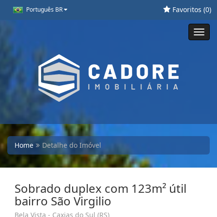
Favoritos (
0
)
Português BR
Toggl
navig
Home
Detalhe do Imóvel
Sobrado duplex com 123m² útil
bairro São Virgilio
Bela Vista - Caxias do Sul (RS)