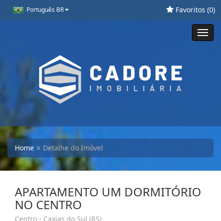
Favoritos (
0
)
Português BR
Toggl
navig
Home
Detalhe do Imóvel
APARTAMENTO UM DORMITÓRIO
NO CENTRO
Centro - Caxias do Sul (RS)