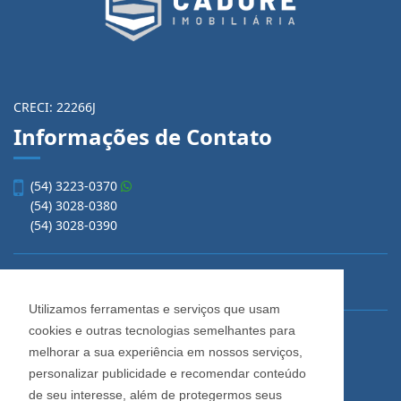
CRECI: 22266J
Informações de Contato
(54) 3223-0370
(54) 3028-0380
(54) 3028-0390
vendas@imobiliariacadore.com.br
Utilizamos ferramentas e serviços que usam
cookies e outras tecnologias semelhantes para
Imobiliária Cadore
melhorar a sua experiência em nossos serviços,
Rua Os Dezoito do Forte, 1622, Centro
personalizar publicidade e recomendar conteúdo
Caxias do Sul - Rio Grande do Sul
de seu interesse, além de protegermos seus