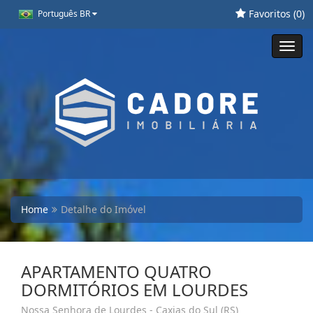
Favoritos (
0
)
Português BR
Toggl
navig
Home
Detalhe do Imóvel
APARTAMENTO QUATRO
DORMITÓRIOS EM LOURDES
Nossa Senhora de Lourdes - Caxias do Sul (RS)