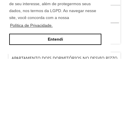
de seu interesse, além de protegermos seus
dados, nos termos da LGPD. Ao navegar nesse
2
2
1
site, você concorda com a nossa
Política de Privacidade.
R$ 760.000,00
Entendi
APARTAMENTO DOIS DORMITÓRIOS NO DESVIO RIZZO
Desvio Rizzo - Caxias do Sul
2
1
1
Consultar