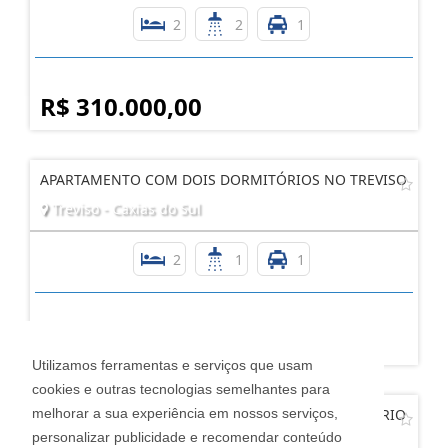
2
2
1
R$ 310.000,00
APARTAMENTO COM DOIS DORMITÓRIOS NO TREVISO
Treviso - Caxias do Sul
2
1
1
R$ 230.000,00
Utilizamos ferramentas e serviços que usam
cookies e outras tecnologias semelhantes para
melhorar a sua experiência em nossos serviços,
APARTAMENTO HORIZONTAL, MOBILIADO BAIRRO RIO
BRANC
personalizar publicidade e recomendar conteúdo
Rio Branco - Caxias do Sul