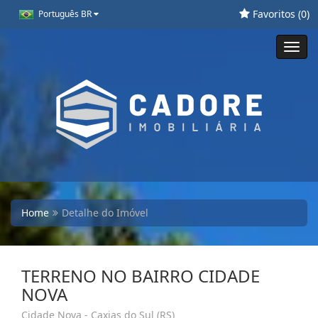
Favoritos (
0
)
Português BR
Toggl
navig
Home
Detalhe do Imóvel
TERRENO NO BAIRRO CIDADE
NOVA
Cidade Nova - Caxias do Sul (RS)