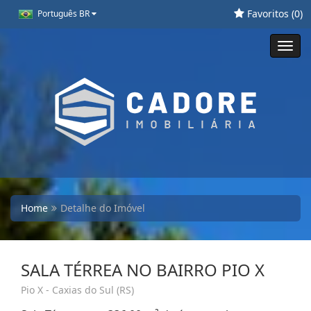
Favoritos (
0
)
Português BR
Toggl
navig
Home
Detalhe do Imóvel
SALA TÉRREA NO BAIRRO PIO X
Pio X - Caxias do Sul (RS)