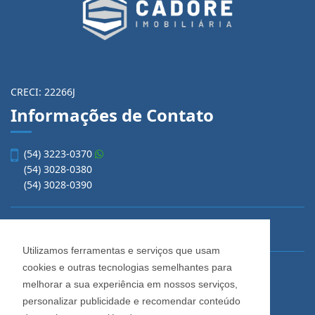
CRECI: 22266J
Informações de Contato
(54) 3223-0370
(54) 3028-0380
(54) 3028-0390
vendas@imobiliariacadore.com.br
Utilizamos ferramentas e serviços que usam
cookies e outras tecnologias semelhantes para
Imobiliária Cadore
melhorar a sua experiência em nossos serviços,
Rua Os Dezoito do Forte, 1622, Centro
personalizar publicidade e recomendar conteúdo
Caxias do Sul - Rio Grande do Sul