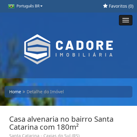
Favoritos (
0
)
Português BR
Toggl
navig
Home
Detalhe do Imóvel
Casa alvenaria no bairro Santa
Catarina com 180m²
Santa Catarina - Caxias do Sul (RS)