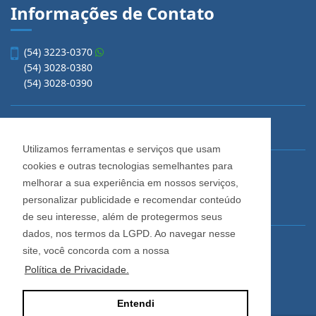
Informações de Contato
(54) 3223-0370
(54) 3028-0380
(54) 3028-0390
vendas@imobiliariacadore.com.br
Utilizamos ferramentas e serviços que usam
cookies e outras tecnologias semelhantes para
Imobiliária Cadore
melhorar a sua experiência em nossos serviços,
Rua Os Dezoito do Forte, 1622, Centro
personalizar publicidade e recomendar conteúdo
Caxias do Sul - Rio Grande do Sul
de seu interesse, além de protegermos seus
dados, nos termos da LGPD. Ao navegar nesse
Horário de Atendimento
site, você concorda com a nossa
De segunda a sexta-feira
Política de Privacidade.
Das 08:30 às 12:00 e das 13:30 às 18:00
Entendi