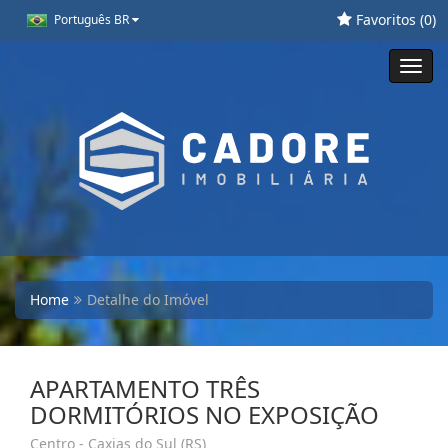
Favoritos (
0
)
Português BR
Toggl
navig
Home
Detalhe do Imóvel
APARTAMENTO TRÊS
DORMITÓRIOS NO EXPOSIÇÃO
Centro - Caxias do Sul (RS)