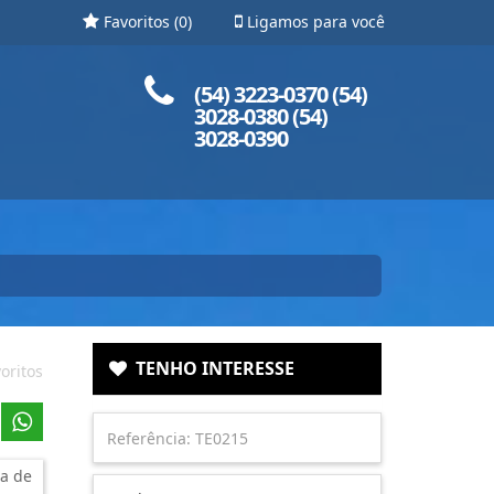
Favoritos (
0
)
Ligamos para você
Ligue para nós!
(54) 3223-0370 (54)
3028-0380 (54)
3028-0390
TENHO INTERESSE
oritos
a de