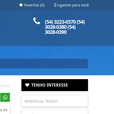
Favoritos (
0
)
Ligamos para você
Ligue para nós!
(54) 3223-0370 (54)
3028-0380 (54)
3028-0390
TENHO INTERESSE
oritos
a de