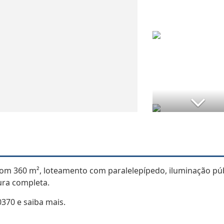
com 360 m², loteamento com paralelepípedo, iluminação púb
tura completa.
0370 e saiba mais.