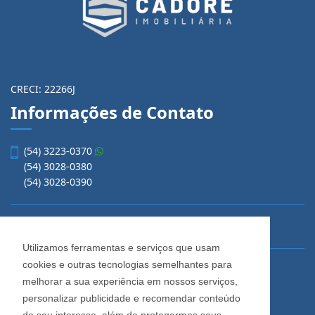
CRECI: 22266J
Informações de Contato
(54) 3223-0370
(54) 3028-0380
(54) 3028-0390
vendas@imobiliariacadore.com.br
Utilizamos ferramentas e serviços que usam
cookies e outras tecnologias semelhantes para
Imobiliária Cadore
melhorar a sua experiência em nossos serviços,
Rua Os Dezoito do Forte, 1622, Centro
personalizar publicidade e recomendar conteúdo
Caxias do Sul - Rio Grande do Sul
de seu interesse, além de protegermos seus