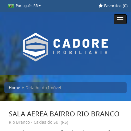
Favoritos (
0
)
Português BR
Toggl
navig
Home
Detalhe do Imóvel
SALA AEREA BAIRRO RIO BRANCO
Rio Branco - Caxias do Sul (RS)