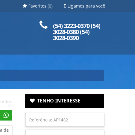
Favoritos (
0
)
Ligamos para você
Ligue para nós!
(54) 3223-0370 (54)
3028-0380 (54)
3028-0390
TENHO INTERESSE
oritos
a de