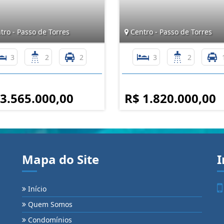
ro - Passo de Torres
Centro - Passo de Torres
3
2
2
3
2
 3.565.000,00
R$ 1.820.000,00
Mapa do Site
I
Início
Quem Somos
Condomínios