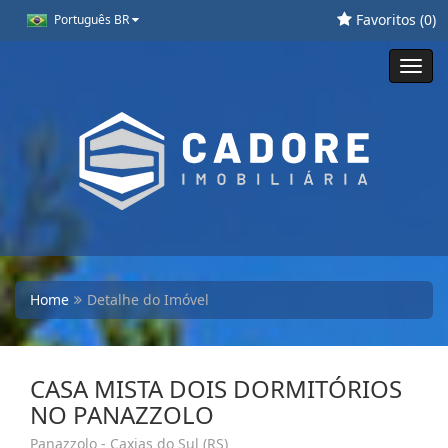
Favoritos (
0
)
Português BR
Toggl
navig
Home
Detalhe do Imóvel
CASA MISTA DOIS DORMITÓRIOS
NO PANAZZOLO
Panazzolo - Caxias do Sul (RS)