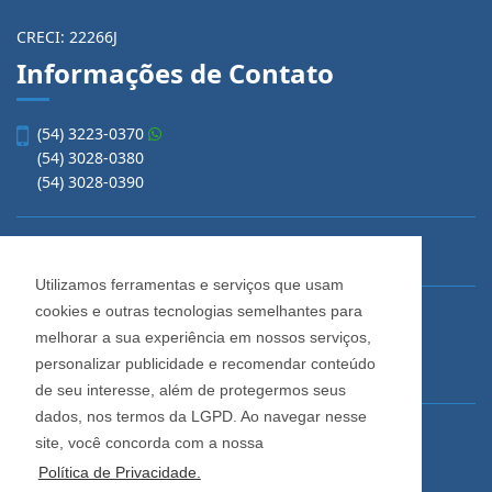
CRECI: 22266J
Informações de Contato
(54) 3223-0370
(54) 3028-0380
(54) 3028-0390
vendas@imobiliariacadore.com.br
Utilizamos ferramentas e serviços que usam
cookies e outras tecnologias semelhantes para
Imobiliária Cadore
melhorar a sua experiência em nossos serviços,
Rua Os Dezoito do Forte, 1622, Centro
personalizar publicidade e recomendar conteúdo
Caxias do Sul - Rio Grande do Sul
de seu interesse, além de protegermos seus
dados, nos termos da LGPD. Ao navegar nesse
Horário de Atendimento
site, você concorda com a nossa
De segunda a sexta-feira
Política de Privacidade.
Das 08:30 às 12:00 e das 13:30 às 18:00