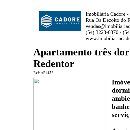
Imobiliária Cadore -
Rua Os Dezoito do F
vendas@imobiliaria
(54) 3223-0370 / (5
www.imobiliariacad
Apartamento três dor
Redentor
Ref: AP1452
Imóve
dormit
ambie
banhei
servi