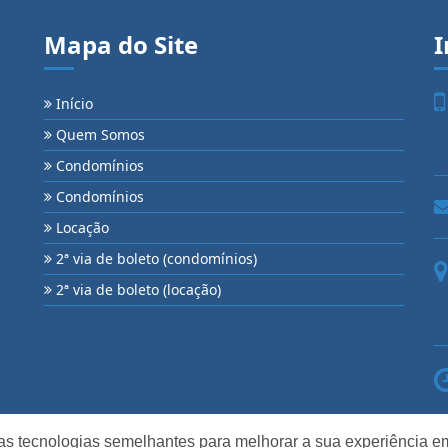
Mapa do Site
I
Início
Quem Somos
Condomínios
Condomínios
Locação
2ª via de boleto (condomínios)
2ª via de boleto (locação)
as tecnologias semelhantes para melhorar a sua experiência em