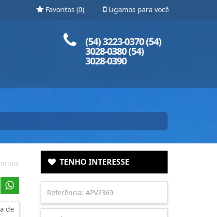
Favoritos (
0
)
Ligamos para você
Ligue para nós!
(54) 3223-0370 (54)
3028-0380 (54)
3028-0390
TENHO INTERESSE
oritos
a de