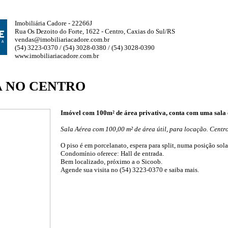
Imobiliária Cadore - 22266J
Rua Os Dezoito do Forte, 1622 - Centro, Caxias do Sul/RS
vendas@imobiliariacadore.com.br
(54) 3223-0370 / (54) 3028-0380 / (54) 3028-0390
www.imobiliariacadore.com.br
A NO CENTRO
Imóvel com 100m² de área privativa, conta com uma sala e
Sala Aérea com 100,00 m² de área útil, para locação. Centro
O piso é em porcelanato, espera para split, numa posição sola
Condomínio oferece: Hall de entrada.
Bem localizado, próximo a o Sicoob.
Agende sua visita no (54) 3223-0370 e saiba mais.