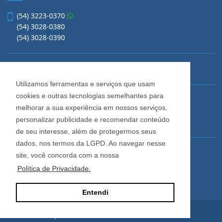
(54) 3223-0370
(54) 3028-0380
(54) 3028-0390
vendas@imobiliariacadore.com.br
Utilizamos ferramentas e serviços que usam
cookies e outras tecnologias semelhantes para
Imobiliária Cadore
melhorar a sua experiência em nossos serviços,
Rua Os Dezoito do Forte, 1622, Centro
personalizar publicidade e recomendar conteúdo
Caxias do Sul - Rio Grande do Sul
de seu interesse, além de protegermos seus
dados, nos termos da LGPD. Ao navegar nesse
Horário de Atendimento
site, você concorda com a nossa
De segunda a sexta-feira
Política de Privacidade.
Das 08:30 às 12:00 e das 13:30 às 18:00
Entendi
Site desenvolvido por
ImóvelOffice
© - Todos os direitos reservados