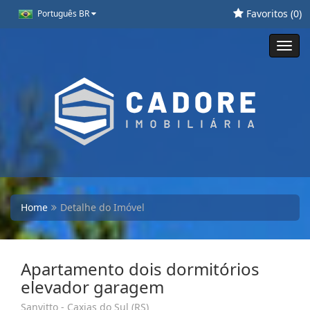
Favoritos (
0
)
Português BR
Toggl
navig
Home
Detalhe do Imóvel
Apartamento dois dormitórios
elevador garagem
Sanvitto - Caxias do Sul (RS)