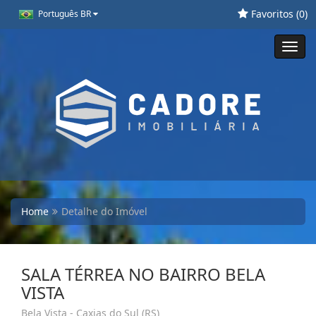
Favoritos (
0
)
Português BR
Toggl
navig
Home
Detalhe do Imóvel
SALA TÉRREA NO BAIRRO BELA
VISTA
Bela Vista - Caxias do Sul (RS)