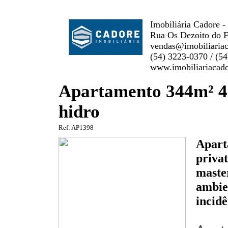
Imobiliária Cadore -
Rua Os Dezoito do F
vendas@imobiliaria
(54) 3223-0370 / (5
www.imobiliariacad
Apartamento 344m² 4 
hidro
Ref: AP1398
Apart
privat
maste
ambien
incidê