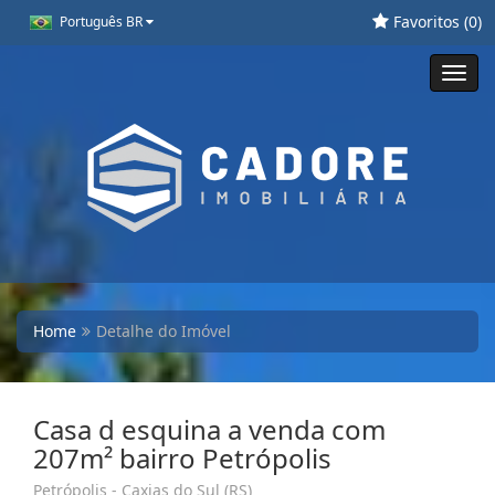
Favoritos (
0
)
Português BR
Toggl
navig
Home
Detalhe do Imóvel
Casa d esquina a venda com
207m² bairro Petrópolis
Petrópolis - Caxias do Sul (RS)