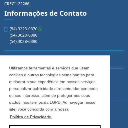
CRECI: 22266J
Informações de Contato
(54) 3223-0370
(54) 3028-0380
(54) 3028-0390
Utilizamos ferramentas e serviços que usam
cookies e outras tecnologias semelhantes para
vendas@imobiliariacadore.com.br
melhorar a sua experiência em nossos serviços,
personalizar publicidade e recomendar conteúdo
de seu interesse, além de protegermos seus
Imobiliária Cadore
dados, nos termos da LGPD. Ao navegar nesse
Rua Os Dezoito do Forte, 1622, Centro
site, você concorda com a nossa
Caxias do Sul - Rio Grande do Sul
Política de Privacidade.