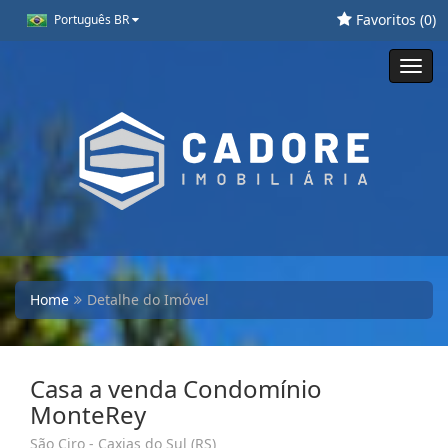
Favoritos (
0
)
Português BR
Toggl
navig
Home
Detalhe do Imóvel
Casa a venda Condomínio
MonteRey
São Ciro - Caxias do Sul (RS)