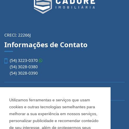
CRECI: 22266J
Informações de Contato
(54) 3223-0370
(54) 3028-0380
(54) 3028-0390
vendas@imobiliariacadore.com.br
Utilizamos ferramentas e serviços que usam
cookies e outras tecnologias semelhantes para
Imobiliária Cadore
melhorar a sua experiência em nossos serviços,
Rua Os Dezoito do Forte, 1622, Centro
personalizar publicidade e recomendar conteúdo
Caxias do Sul - Rio Grande do Sul
de seu interesse, além de protegermos seus