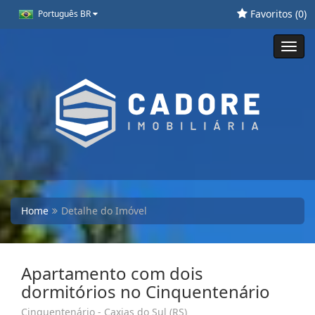
Favoritos (
0
)
Português BR
Toggl
navig
Home
Detalhe do Imóvel
Apartamento com dois
dormitórios no Cinquentenário
Cinquentenário - Caxias do Sul (RS)