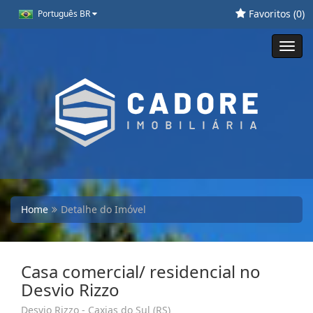
Favoritos (
0
)
Português BR
Toggl
navig
Home
Detalhe do Imóvel
Casa comercial/ residencial no
Desvio Rizzo
Desvio Rizzo - Caxias do Sul (RS)