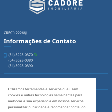
CRECI: 22266J
Informações de Contato
(54) 3223-0370
(54) 3028-0380
(54) 3028-0390
vendas@imobiliariacadore.com.br
Utilizamos ferramentas e serviços que usam
cookies e outras tecnologias semelhantes para
Imobiliária Cadore
melhorar a sua experiência em nossos serviços,
Rua Os Dezoito do Forte, 1622, Centro
personalizar publicidade e recomendar conteúdo
Caxias do Sul - Rio Grande do Sul