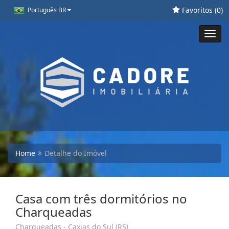
Favoritos (
0
)
Português BR
Toggl
navig
Home
Detalhe do Imóvel
Casa com três dormitórios no
Charqueadas
Charqueadas - Caxias do Sul (RS)