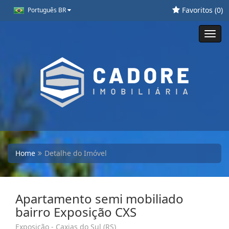
Favoritos (
0
)
Português BR
Toggl
navig
Home
Detalhe do Imóvel
Apartamento semi mobiliado
bairro Exposição CXS
Exposição - Caxias do Sul (RS)