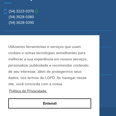
(54) 3223-0370
(54) 3028-0380
(54) 3028-0390
vendas@imobiliariacadore.com.br
Utilizamos ferramentas e serviços que usam
cookies e outras tecnologias semelhantes para
Imobiliária Cadore
melhorar a sua experiência em nossos serviços,
Rua Os Dezoito do Forte, 1622, Centro
personalizar publicidade e recomendar conteúdo
Caxias do Sul - Rio Grande do Sul
de seu interesse, além de protegermos seus
dados, nos termos da LGPD. Ao navegar nesse
Horário de Atendimento
site, você concorda com a nossa
De segunda a sexta-feira
Política de Privacidade.
Das 08:30 às 12:00 e das 13:30 às 18:00
Entendi
Site desenvolvido por
ImóvelOffice
© - Todos os direitos reservados