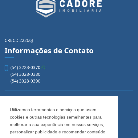
CRECI: 22266J
Informações de Contato
(54) 3223-0370
(54) 3028-0380
(54) 3028-0390
vendas@imobiliariacadore.com.br
Utilizamos ferramentas e serviços que usam
cookies e outras tecnologias semelhantes para
Imobiliária Cadore
melhorar a sua experiência em nossos serviços,
Rua Os Dezoito do Forte, 1622, Centro
personalizar publicidade e recomendar conteúdo
Caxias do Sul - Rio Grande do Sul