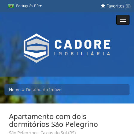
Favoritos (
0
)
Português BR
Toggl
navig
Home
Detalhe do Imóvel
Apartamento com dois
dormitórios São Pelegrino
São Pelegrino - Caxias do Sul (RS)