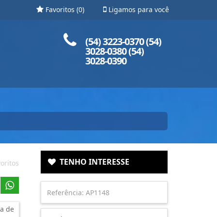
Favoritos (
0
)
Ligamos para você
Ligue para nós!
(54) 3223-0370 (54)
3028-0380 (54)
3028-0390
TENHO INTERESSE
oritos
a de