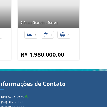
Praia Grande - Torres
1
3
1
2
R$ 1.980.000,00
nformações de Contato
(54) 3223-0370
(54) 3028-0380