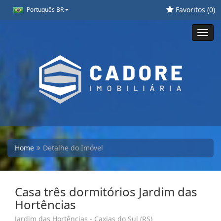
Favoritos (
0
)
Português BR
Toggl
navig
Home
Detalhe do Imóvel
Casa três dormitórios Jardim das
Hortências
Jardim das Hortências - Caxias do Sul (RS)