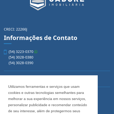
CRECI: 22266J
Informações de Contato
(54) 3223-0370
(54) 3028-0380
(54) 3028-0390
vendas@imobiliariacadore.com.br
Utilizamos ferramentas e serviços que usam
cookies e outras tecnologias semelhantes para
Imobiliária Cadore
melhorar a sua experiência em nossos serviços,
Rua Os Dezoito do Forte, 1622, Centro
personalizar publicidade e recomendar conteúdo
Caxias do Sul - Rio Grande do Sul
de seu interesse, além de protegermos seus