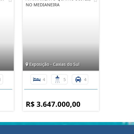
NO MEDIANEIRA
Exposição - Caxias do Sul
1
4
5
4
R$ 3.647.000,00