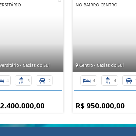
ERSITÁRIO
NO BAIRRO CENTRO
ersitário - Caxias do Sul
Centro - Caxias do Sul
4
5
2
4
4
 2.400.000,00
R$ 950.000,00