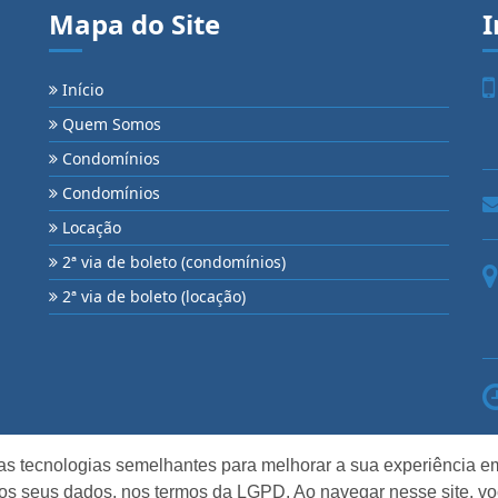
Mapa do Site
I
Início
Quem Somos
Condomínios
Condomínios
Locação
2ª via de boleto (condomínios)
2ª via de boleto (locação)
as tecnologias semelhantes para melhorar a sua experiência em
os seus dados, nos termos da LGPD. Ao navegar nesse site, v