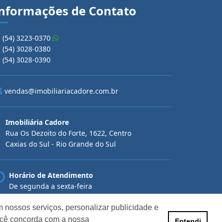
nformações de Contato
(54) 3223-0370
(54) 3028-0380
(54) 3028-0390
vendas@imobiliariacadore.com.br
Imobiliária Cadore
Rua Os Dezoito do Forte, 1622, Centro
Caxias do Sul - Rio Grande do Sul
Horário de Atendimento
De segunda a sexta-feira
Das 08:30 às 12:00 e das 13:30 às 18:00
 nossos serviços, personalizar publicidade e
ocê concorda com a nossa
Entendi