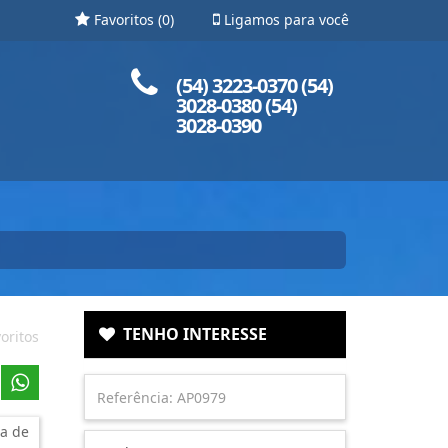
Favoritos (
0
)
Ligamos para você
Ligue para nós!
(54) 3223-0370 (54)
3028-0380 (54)
3028-0390
TENHO INTERESSE
oritos
a de