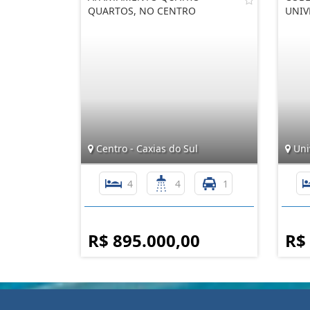
QUARTOS, NO CENTRO
UNIV
Centro - Caxias do Sul
Univ
4
4
1
R$ 895.000,00
R$