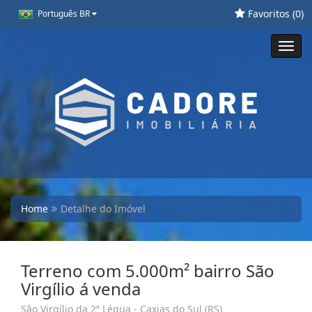
Favoritos (
0
)
Português BR
Toggl
navig
Home
Detalhe do Imóvel
Terreno com 5.000m² bairro São
Virgílio á venda
São Virgílio da 2ª Légua - Caxias do Sul (RS)