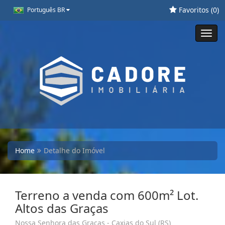
Favoritos (
0
)
Português BR
Toggl
navig
Home
Detalhe do Imóvel
Terreno a venda com 600m² Lot.
Altos das Graças
Nossa Senhora das Graças - Caxias do Sul (RS)