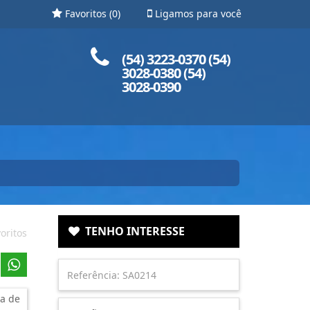
Favoritos (
0
)
Ligamos para você
Ligue para nós!
(54) 3223-0370 (54)
3028-0380 (54)
3028-0390
TENHO INTERESSE
oritos
a de