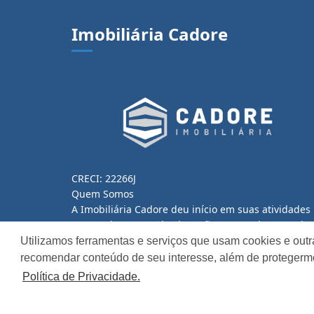
Imobiliária Cadore
CRECI: 22266J
Quem Somos
A Imobiliária Cadore deu início em suas atividades
no ano de 2000 e, desde então vem se destacando
pelo seu profissionalismo, marcado pelo bom
Utilizamos ferramentas e serviços que usam cookies e outr
atendimento e satisfação de seus clientes,
recomendar conteúdo de seu interesse, além de protegerm
decorrente da...
Política de Privacidade.
Continue lendo...