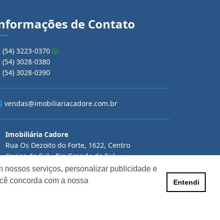
nformações de Contato
(54) 3223-0370
(54) 3028-0380
(54) 3028-0390
vendas@imobiliariacadore.com.br
Imobiliária Cadore
Rua Os Dezoito do Forte, 1622, Centro
Caxias do Sul - Rio Grande do Sul
 nossos serviços, personalizar publicidade e
ocê concorda com a nossa
Entendi
Horário de Atendimento
De segunda a sexta-feira
Das 08:30 às 12:00 e das 13:30 às 18:00