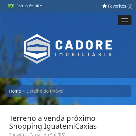
Favoritos (
0
)
Português BR
Toggl
navig
Home
Detalhe do Imóvel
Terreno a venda próximo
Shopping IguatemiCaxias
Sanvitto - Caxias do Sul (RS)