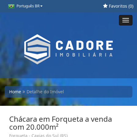
Favoritos (
0
)
Português BR
Toggl
navig
Home
Detalhe do Imóvel
Chácara em Forqueta a venda
com 20.000m²
Forqueta - Caxias do Sul (RS)