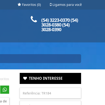
Favoritos (
0
)
Ligamos para você
Ligue para nós!
(54) 3223-0370 (54)
3028-0380 (54)
3028-0390
TENHO INTERESSE
oritos
a de