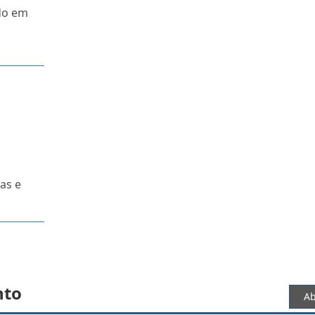
ado em
as e
nto
Ab