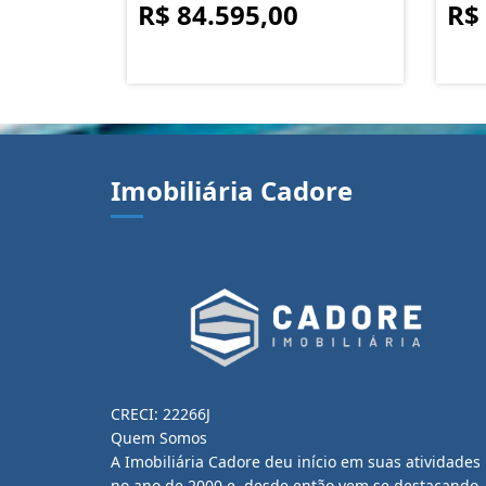
R$ 84.595,00
R$
Imobiliária Cadore
CRECI: 22266J
Quem Somos
A Imobiliária Cadore deu início em suas atividades
no ano de 2000 e, desde então vem se destacando