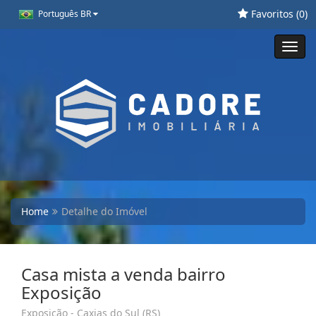
Favoritos (
0
)
Português BR
Toggl
navig
Home
Detalhe do Imóvel
Casa mista a venda bairro
Exposição
Exposição - Caxias do Sul (RS)