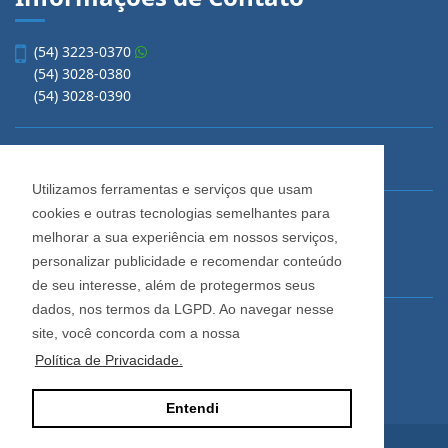
(54) 3223-0370
(54) 3028-0380
(54) 3028-0390
vendas@imobiliariacadore.com.br
Utilizamos ferramentas e serviços que usam
cookies e outras tecnologias semelhantes para
Imobiliária Cadore
melhorar a sua experiência em nossos serviços,
Rua Os Dezoito do Forte, 1622, Centro
personalizar publicidade e recomendar conteúdo
Caxias do Sul - Rio Grande do Sul
de seu interesse, além de protegermos seus
dados, nos termos da LGPD. Ao navegar nesse
Horário de Atendimento
site, você concorda com a nossa
De segunda a sexta-feira
Política de Privacidade.
Das 08:30 às 12:00 e das 13:30 às 18:00
Entendi