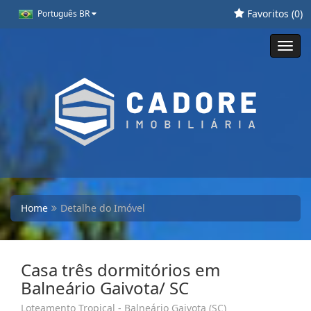
Favoritos (
0
)
Português BR
Toggl
navig
Home
Detalhe do Imóvel
Casa três dormitórios em
Balneário Gaivota/ SC
Loteamento Tropical - Balneário Gaivota (SC)