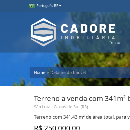
Português BR
Início
Home
Detalhe do Imóvel
Terreno a venda com 341m² b
São Luiz - Caxias do Sul (RS)
Terreno com 341,43 m² de área total, para ve
R$ 250.000,00