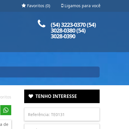
Favoritos (
0
)
Ligamos para você
Ligue para nós!
(54) 3223-0370 (54)
3028-0380 (54)
3028-0390
TENHO INTERESSE
oritos
a de