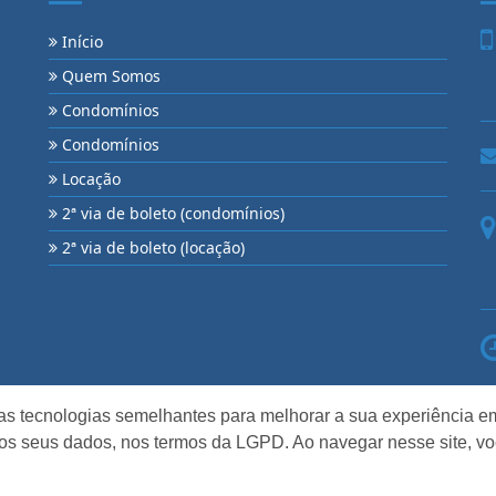
Início
Quem Somos
Condomínios
Condomínios
Locação
2ª via de boleto (condomínios)
2ª via de boleto (locação)
as tecnologias semelhantes para melhorar a sua experiência em
os seus dados, nos termos da LGPD. Ao navegar nesse site, v
eitos reservados