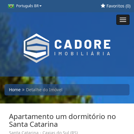
Favoritos (
0
)
Português BR
Toggl
navig
Home
Detalhe do Imóvel
Apartamento um dormitório no
Santa Catarina
Santa Catarina - Caxias do Sul (RS)