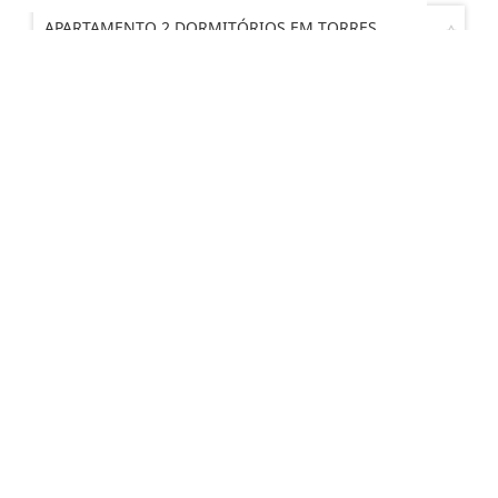
APARTAMENTO 2 DORMITÓRIOS EM TORRES
Praia Grande - Torres
2
1
2
R$ 1.324.311,00
Imobiliária Cadore