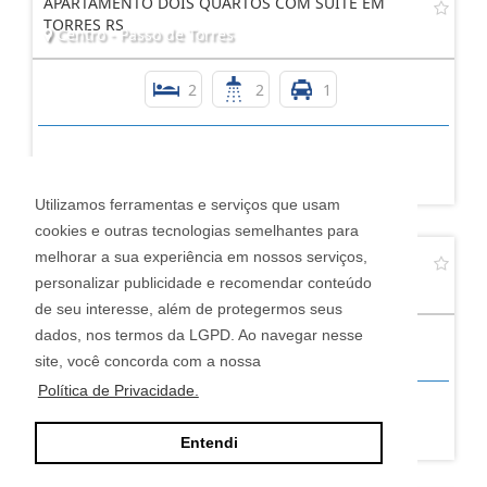
APARTAMENTO DOIS QUARTOS COM SUITE EM
TORRES RS
Centro - Passo de Torres
2
2
1
R$ 1.257.000,00
Utilizamos ferramentas e serviços que usam
cookies e outras tecnologias semelhantes para
melhorar a sua experiência em nossos serviços,
APARTAMENTO 2 QUARTOS EM TORRES
personalizar publicidade e recomendar conteúdo
Praia Grande - Torres
de seu interesse, além de protegermos seus
dados, nos termos da LGPD. Ao navegar nesse
2
1
2
site, você concorda com a nossa
Política de Privacidade.
R$ 1.632.931,00
Entendi