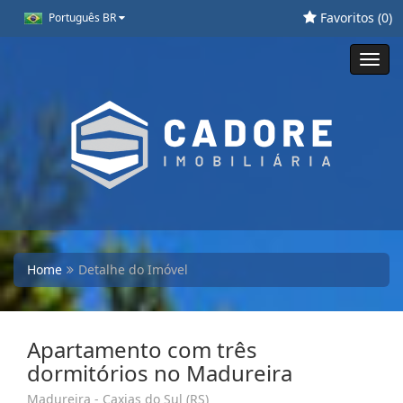
Favoritos (
0
)
Português BR
Toggl
navig
Home
Detalhe do Imóvel
Apartamento com três
dormitórios no Madureira
Madureira - Caxias do Sul (RS)