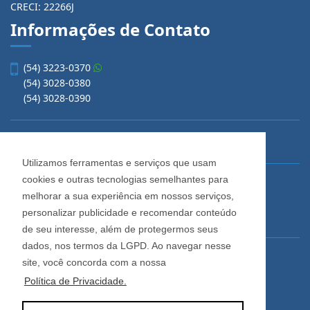
CRECI: 22266J
Informações de Contato
(54) 3223-0370
(54) 3028-0380
(54) 3028-0390
vendas@imobiliariacadore.com.br
Utilizamos ferramentas e serviços que usam
cookies e outras tecnologias semelhantes para
Imobiliária Cadore
melhorar a sua experiência em nossos serviços,
Rua Os Dezoito do Forte, 1622, Centro
personalizar publicidade e recomendar conteúdo
Caxias do Sul - Rio Grande do Sul
de seu interesse, além de protegermos seus
dados, nos termos da LGPD. Ao navegar nesse
Horário de Atendimento
site, você concorda com a nossa
De segunda a sexta-feira
Política de Privacidade.
Das 08:30 às 12:00 e das 13:30 às 18:00