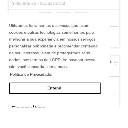
Rio Branco - Caxias do Sul
3
2
2
Utilizamos ferramentas e serviços que usam
cookies e outras tecnologias semelhantes para
R$ 785.000,00
melhorar a sua experiência em nossos serviços,
personalizar publicidade e recomendar conteúdo
de seu interesse, além de protegermos seus
dados, nos termos da LGPD. Ao navegar nesse
APARTAMENTO TRÊS DORMITÓRIOS NO EXPOSIÇÃO.
site, você concorda com a nossa
Exposição - Caxias do Sul
Política de Privacidade.
3
2
1
Entendi
Consultar