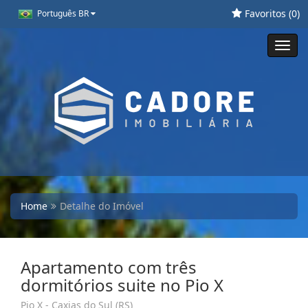
Favoritos (
0
)
Português BR
Toggl
navig
Home
Detalhe do Imóvel
Apartamento com três
dormitórios suite no Pio X
Pio X - Caxias do Sul (RS)