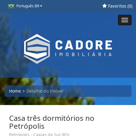
Favoritos (
0
)
Português BR
Toggl
navig
Home
Detalhe do Imóvel
Casa três dormitórios no
Petrópolis
Petrópolis - Caxias do Sul (RS)