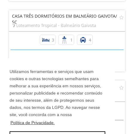
CASA TRÊS DORMITÓRIOS EM BALNEÁRIO GAIVOTA/
SC
Loteamento Tropical - Balneário Gaivota
3
1
4
R$ 340.000,00
Utilizamos ferramentas e serviços que usam
cookies e outras tecnologias semelhantes para
melhorar a sua experiência em nossos serviços,
CASA DE ALTO PADRÃO TRÊS SUÍTES EM TORRES
personalizar publicidade e recomendar conteúdo
São Francisco - Torres
de seu interesse, além de protegermos seus
dados, nos termos da LGPD. Ao navegar nesse
3
4
4
site, você concorda com a nossa
Política de Privacidade.