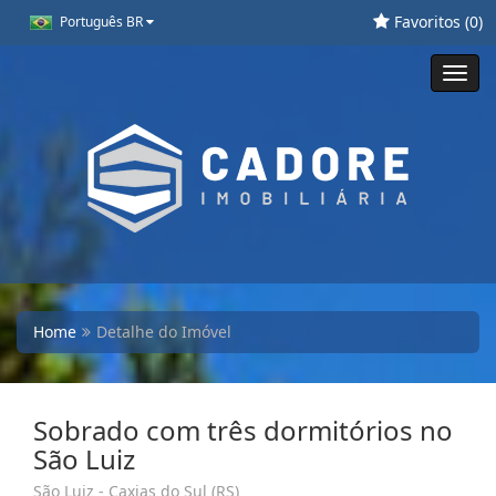
Favoritos (
0
)
Português BR
Toggl
navig
Home
Detalhe do Imóvel
Sobrado com três dormitórios no
São Luiz
São Luiz - Caxias do Sul (RS)