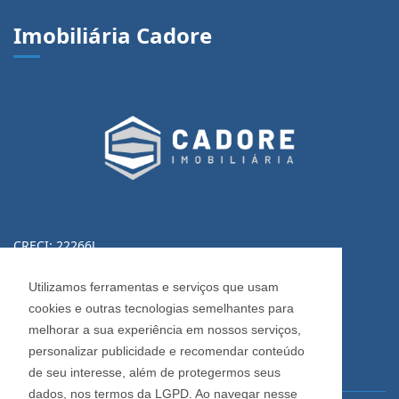
Imobiliária Cadore
CRECI: 22266J
Informações de Contato
Utilizamos ferramentas e serviços que usam
cookies e outras tecnologias semelhantes para
(54) 3223-0370
melhorar a sua experiência em nossos serviços,
(54) 3028-0380
personalizar publicidade e recomendar conteúdo
(54) 3028-0390
de seu interesse, além de protegermos seus
dados, nos termos da LGPD. Ao navegar nesse