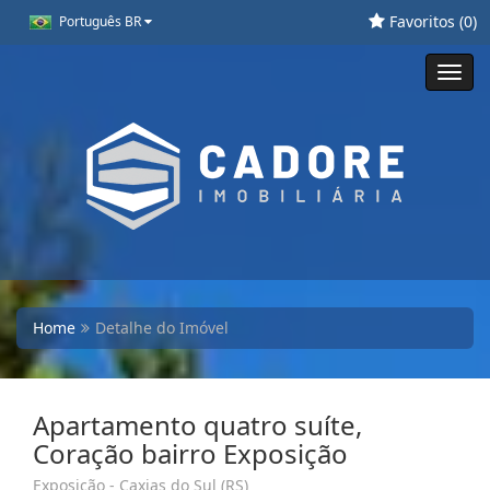
Favoritos (
0
)
Português BR
Toggl
navig
Home
Detalhe do Imóvel
Apartamento quatro suíte,
Coração bairro Exposição
Exposição - Caxias do Sul (RS)