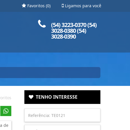
Favoritos (
0
)
Ligamos para você
Ligue para nós!
(54) 3223-0370 (54)
3028-0380 (54)
3028-0390
TENHO INTERESSE
oritos
a de