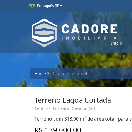
Português BR
Início
Home
Detalhe do Imóvel
Terreno Lagoa Cortada
Centro - Balneário Gaivota (SC)
Terreno com 313,00 m² de área total, para v
R$ 139.000,00