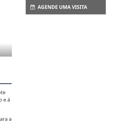
AGENDE UMA VISITA
ote
o e á
ara a