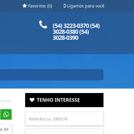
Favoritos (
0
)
Ligamos para você
Ligue para nós!
(54) 3223-0370 (54)
3028-0380 (54)
3028-0390
TENHO INTERESSE
oritos
a de