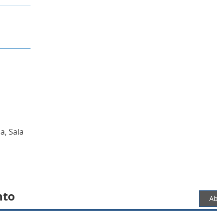
a, Sala
nto
Ab