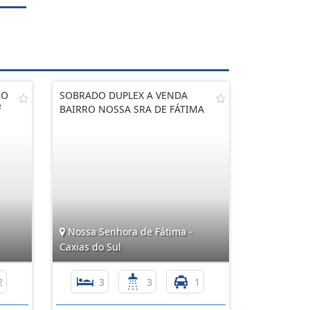
NO
SOBRADO DUPLEX A VENDA
²
BAIRRO NOSSA SRA DE FÁTIMA
Nossa Senhora de Fátima -
Caxias do Sul
2
3
3
1